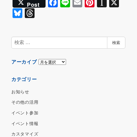
F
Li
E
Pi
In
X
Post
a
n
m
nt
st
Bl
T
c
e
ai
er
a
u
hr
e
l
e
p
e
e
b
st
a
s
a
検
検索
o
p
索
k
d
o
er
y
s
ア
アーカイブ
k
ー
カ
カテゴリー
イ
ブ
お知らせ
その他の活用
イベント参加
イベント情報
カスタマイズ