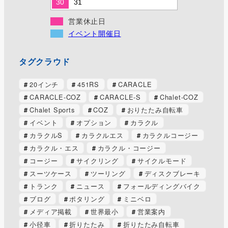
30
31
営業休止日
イベント開催日
タグクラウド
20インチ
451RS
CARACLE
CARACLE-COZ
CARACLE-S
Chalet-COZ
Chalet Sports
COZ
おりたたみ自転車
イベント
オプション
カラクル
カラクルS
カラクルエス
カラクルコージー
カラクル・エス
カラクル・コージー
コージー
サイクリング
サイクルモード
スーツケース
ツーリング
ディスクブレーキ
トランク
ニュース
フォールディングバイク
ブログ
ポタリング
ミニベロ
メディア掲載
世界最小
営業案内
小径車
折りたたみ
折りたたみ自転車