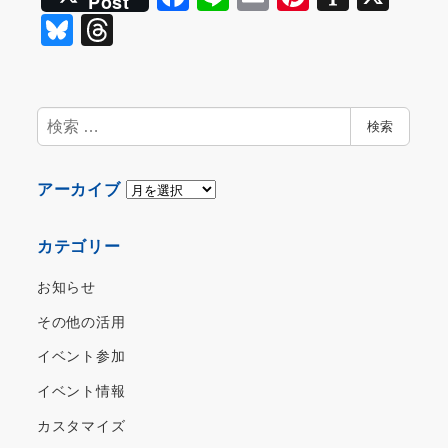
Post
a
n
m
nt
st
Bl
T
c
e
ai
er
a
u
hr
e
l
e
p
e
e
b
st
a
s
a
検
検索
o
p
索
k
d
o
er
y
s
ア
アーカイブ
k
ー
カ
カテゴリー
イ
ブ
お知らせ
その他の活用
イベント参加
イベント情報
カスタマイズ