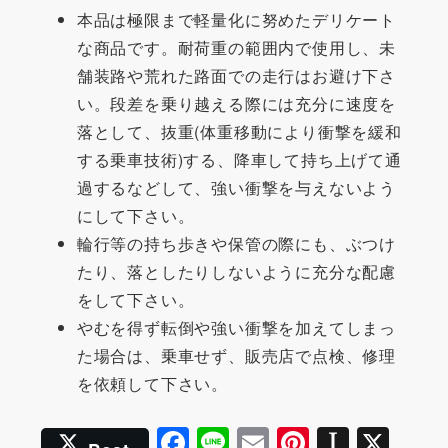
本品は極限まで軽量化に努めたデリケート
な商品です。耐荷重の範囲内で使用し、未
舗装路や荒れた路面での走行はお避け下さ
い。段差を乗り越える際には充分に速度を
落として、抜重(体重移動により衝撃を緩和
する乗車技術)する、降車して持ち上げて通
過するなどして、強い衝撃を与えないよう
にして下さい。
輪行等の持ち歩きや保管の際にも、ぶつけ
たり、落としたりしないように充分な配慮
をして下さい。
やむを得ず転倒や強い衝撃を加えてしまっ
た場合は、乗車せず、販売店で点検、修理
を依頼して下さい。
F
Li
E
Pi
In
X