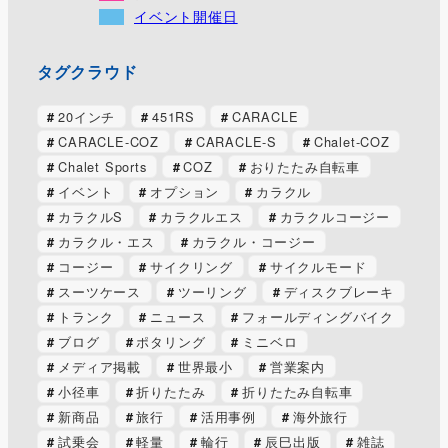
イベント開催日
タグクラウド
20インチ
451RS
CARACLE
CARACLE-COZ
CARACLE-S
Chalet-COZ
Chalet Sports
COZ
おりたたみ自転車
イベント
オプション
カラクル
カラクルS
カラクルエス
カラクルコージー
カラクル・エス
カラクル・コージー
コージー
サイクリング
サイクルモード
スーツケース
ツーリング
ディスクブレーキ
トランク
ニュース
フォールディングバイク
ブログ
ポタリング
ミニベロ
メディア掲載
世界最小
営業案内
小径車
折りたたみ
折りたたみ自転車
新商品
旅行
活用事例
海外旅行
試乗会
軽量
輪行
辰巳出版
雑誌