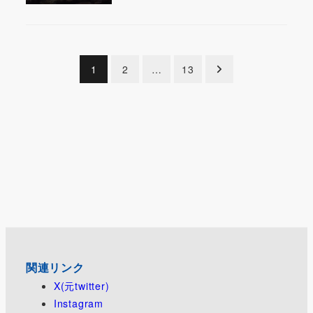
投
1
2
…
13
稿
の
ペ
ー
ジ
送
り
関連リンク
X(元twitter)
Instagram