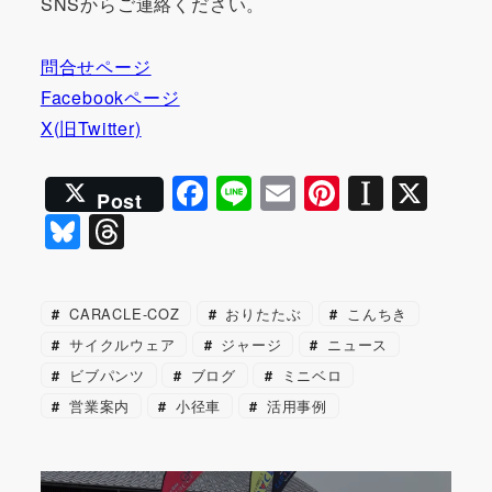
SNSからご連絡ください。
問合せページ
Facebookページ
X(旧Twitter)
F
Li
E
Pi
In
X
Post
a
n
m
nt
st
Bl
T
c
e
ai
er
a
u
hr
e
l
e
p
e
e
CARACLE-COZ
おりたたぶ
こんちき
b
st
a
s
a
サイクルウェア
ジャージ
ニュース
o
p
k
d
ビブパンツ
ブログ
ミニベロ
o
er
y
s
営業案内
小径車
活用事例
k