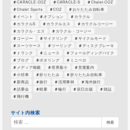
CARACLE-COZ
CARACLE-S
Chalet-COZ
Chalet Sports
COZ
おりたたみ自転車
イベント
オプション
カラクル
カラクルS
カラクルエス
カラクルコージー
カラクル・エス
カラクル・コージー
コージー
サイクリング
サイクルモード
スーツケース
ツーリング
ディスクブレーキ
トランク
ニュース
フォールディングバイク
ブログ
ポタリング
ミニベロ
メディア掲載
世界最小
営業案内
小径車
折りたたみ
折りたたみ自転車
新商品
旅行
活用事例
海外旅行
試乗会
軽量
輪行
辰巳出版
雑誌
飛行機
サイト内検索
検
検索
索