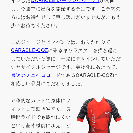
インした
CARACLE レーシングウェア1
が入荷
し、今週中に出荷を開始する予定です。ご予約の
方にはお待たせして申し訳ございませんが、もう
少々お待ちください。
このジャージとビブパンツは、おりたたぶで
CARACLE-COZ
に乗るキャラクターを描き起こ
していただいた際に、一緒にデザインしていただ
いたサイクルジャージです。実物化にあたって、
最速のミニベロロード
であるCARACLE-COZに
相応しい品質にこだわりました。
立体的なカットで身体にフ
ィットして動きやすく、長
時間ライドでも疲れにくい
という基本機能に加え、ビ