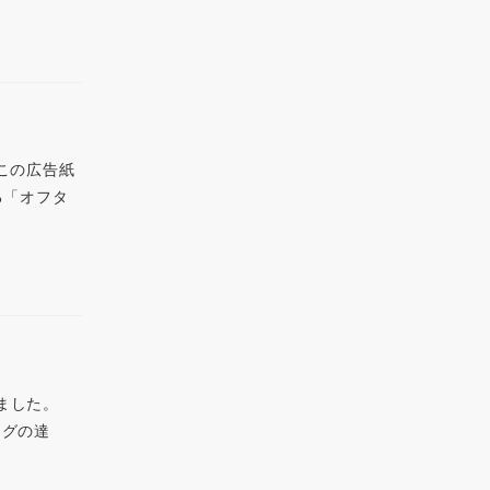
。この広告紙
る「オフタ
きました。
ングの達