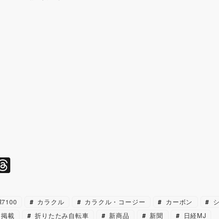
l
T
hr
e
7100
カラクル
カラクル・コージー
カーボン
シ
a
ア掲載
折りたたみ自転車
新商品
新聞
日経MJ