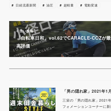
b
st
a
k
日経流通新聞
油圧
超軽量
電動変速
o
p
y
o
er
k
古い投稿
「自転車日和」vol.62でCARACLE-COZが
高評価
「男の隠れ家」2021年1月
三栄の「男の隠れ家」2021年1月
フォメーションコーナーに新商