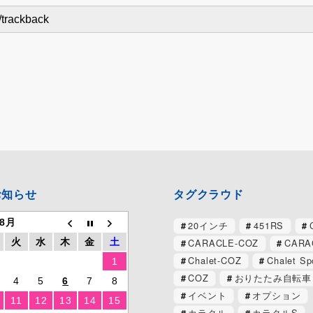
お知らせ
タグクラウド
 8月
20インチ
451RS
CARACLE-COZ
CARA
火
水
木
金
土
Chalet-COZ
Chalet Sp
1
COZ
おりたたみ自転車
4
5
6
7
8
イベント
オプション
11
12
13
14
15
カラクル
カラクルS