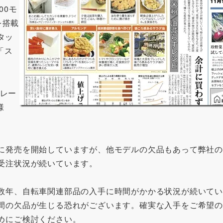
00モ
を搭載
タッ
「ス
ブレー
様
に発売を開始していますが、他モデルの欠品もあって弊社
受注状況が続いています。
数年、自転車関連部品の入手に時間がかかる状況が続いて
間の欠品が生じる恐れがございます。確実な入手をご希望
めにご検討ください。