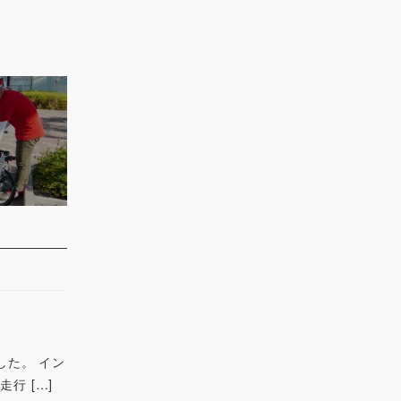
ました。 イン
行 […]