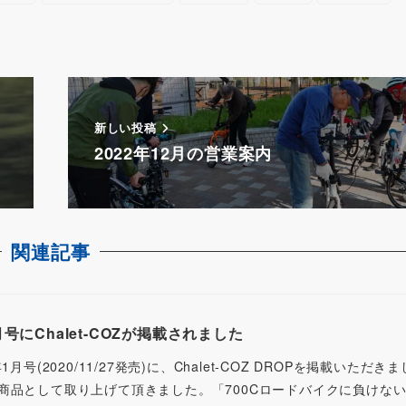
d
s
新しい投稿
最
2022年12月の営業案内
関連記事
号にChalet-COZが掲載されました
号(2020/11/27発売)に、Chalet-COZ DROPを掲載いただき
品として取り上げて頂きました。「700Cロードバイクに負けない走