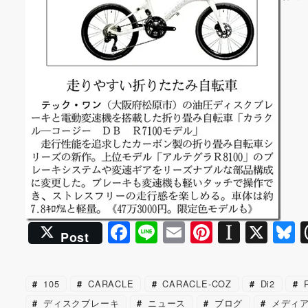
F
Li
E
Pi
In
X
B
Post
a
n
m
nt
st
u
c
e
ai
er
a
e
105
CARACLE
CARACLE-COZ
Di2
R
e
l
e
p
s
ディスクブレーキ
ニュース
ブログ
メディ