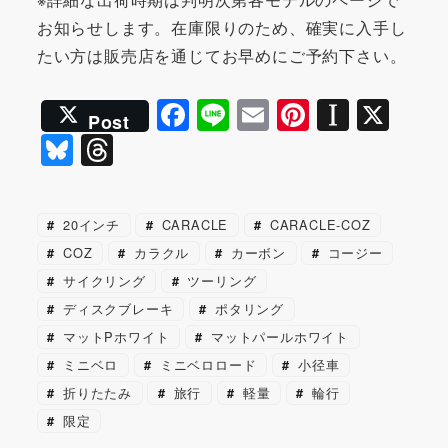
お知らせします。在庫限りのため、確実に入手し
たい方は販売店を通じてお早めにご予約下さい。
F
Li
E
Pi
In
X
Post
a
n
m
nt
st
Bl
T
c
e
ai
er
a
u
hr
e
l
e
p
e
e
20インチ
CARACLE
CARACLE-COZ
b
st
a
s
a
COZ
カラクル
カーボン
コージー
o
p
k
d
サイクリング
ツーリング
o
er
y
s
ディスクブレーキ
ポタリング
k
マットPホワイト
マットパールホワイト
ミニベロ
ミニベロロード
小径車
折りたたみ
旅行
軽量
輪行
限定