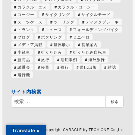
カラクル・エス
カラクル・コージー
コージー
サイクリング
サイクルモード
スーツケース
ツーリング
ディスクブレーキ
トランク
ニュース
フォールディングバイク
ブログ
ポタリング
ミニベロ
メディア掲載
世界最小
営業案内
小径車
折りたたみ
折りたたみ自転車
新商品
旅行
活用事例
海外旅行
試乗会
軽量
輪行
辰巳出版
雑誌
飛行機
サイト内検索
検
検索
索
Copyright CARACLE by TECH ONE Co.,Ltd
Translate »