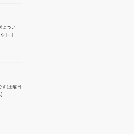
輸送につい
 […]
日です(土曜日
]