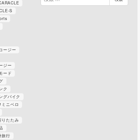
CARACLE
索
CLE-S
orts
コージー
ージー
モード
グ
ンク
ングバイク
ミニベロ
折りたたみ
品
外旅行