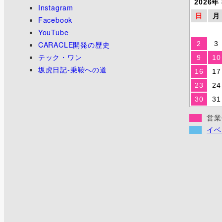
2026年
Instagram
日
月
Facebook
YouTube
CARACLE開発の歴史
2
3
テック・ワン
9
10
坂虎日記-乗鞍への道
16
17
23
24
30
31
営業
イベ