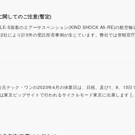
送に関してのご注意(暫定)
RACLE-S装着のエアーサスペンション(KIND SHOCK A5-RE)の航空
社2社により計3件の受託拒否事例が生じています。弊社では管轄官庁や
ports製造元テック・ワンの2023年4月の休業日は、日祝、及び1、8、15
4/16は東京ビッグサイトで行われるサイクルモード東京に出展します […