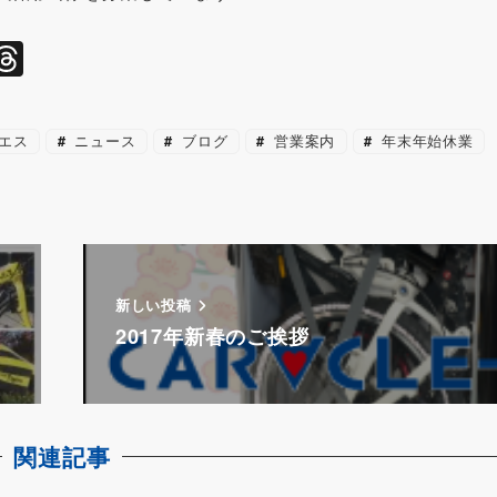
l
T
hr
e
エス
ニュース
ブログ
営業案内
年末年始休業
a
d
s
新しい投稿
2017年新春のご挨拶
関連記事