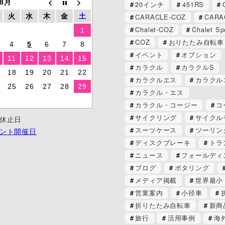
 8月
20インチ
451RS
CARACLE-COZ
CARA
火
水
木
金
土
Chalet-COZ
Chalet Sp
1
COZ
おりたたみ自転車
4
5
6
7
8
イベント
オプション
11
12
13
14
15
カラクル
カラクルS
18
19
20
21
22
カラクルエス
カラクル
25
26
27
28
29
カラクル・エス
カラクル・コージー
コ
サイクリング
サイクル
休止日
スーツケース
ツーリン
ント開催日
ディスクブレーキ
トラ
ニュース
フォールディ
ブログ
ポタリング
メディア掲載
世界最小
営業案内
小径車
折りたたみ自転車
新商
旅行
活用事例
海