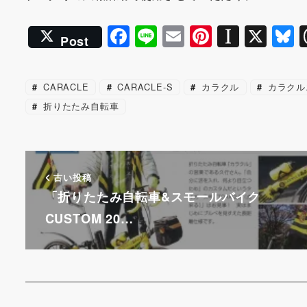
F
Li
E
Pi
In
X
B
Post
a
n
m
nt
st
u
c
e
ai
er
a
e
CARACLE
CARACLE-S
カラクル
カラクル
e
l
e
p
s
折りたたみ自転車
b
st
a
k
o
p
y
o
er
古い投稿
k
「折りたたみ自転車&スモールバイク
CUSTOM 20…