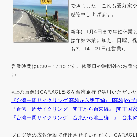
できました。これも愛好家
感謝申し上げます。
新年は1月4日まで年始休業
は年始休業に加え、日曜、祝祭
も7、14、21日は営業)。
営業時間は8:30～17:15です。休業日や時間外の
い。
※上の画像はCARACLE-Sを台湾旅行で活用いただ
『台湾一周サイクリング 高雄から墾丁編』 [高雄]のブロ
『台湾一周サイクリング 墾丁から台東編』 [墾丁国家公
『台湾一周サイクリング 台東から池上編 』 [台東]の
ブログ等の広報活動で使用させていただく、CARAC