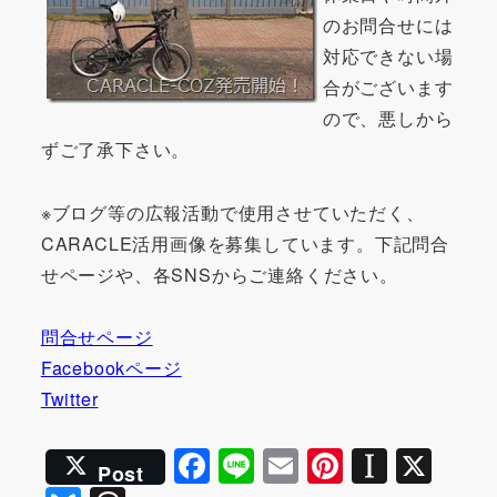
のお問合せには
対応できない場
合がございます
ので、悪しから
ずご了承下さい。
※ブログ等の広報活動で使用させていただく、
CARACLE活用画像を募集しています。下記問合
せページや、各SNSからご連絡ください。
問合せページ
Facebookページ
Twitter
F
Li
E
Pi
In
X
Post