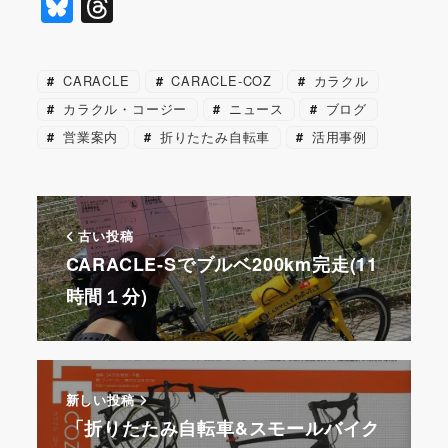
a
n
m
nt
st
Bl
T
c
e
ai
er
a
u
hr
e
l
e
p
e
e
CARACLE
CARACLE-COZ
カラクル
b
st
a
s
a
カラクル・コージー
ニュース
ブログ
o
p
k
d
営業案内
折りたたみ自転車
活用事例
o
er
y
s
k
古い投稿
CARACLE-Sでブルベ200km完走(11
時間１分)
新しい投稿
「折りたたみ自転車&スモールバイク