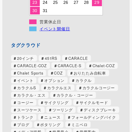
23
24
25
26
27
28
29
30
31
営業休止日
イベント開催日
タグクラウド
20インチ
451RS
CARACLE
CARACLE-COZ
CARACLE-S
Chalet-COZ
Chalet Sports
COZ
おりたたみ自転車
イベント
オプション
カラクル
カラクルS
カラクルエス
カラクルコージー
カラクル・エス
カラクル・コージー
コージー
サイクリング
サイクルモード
スーツケース
ツーリング
ディスクブレーキ
トランク
ニュース
フォールディングバイク
ブログ
ポタリング
ミニベロ
メディア掲載
世界最小
営業案内