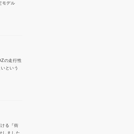
定モデル
OZの走行性
たいという
駆ける『街
たせしました