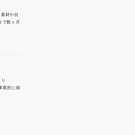
。素材や自
まで数ヶ月
より
丘事業所に移