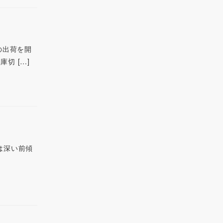
1の出荷を開
切 […]
ーツは深い前傾