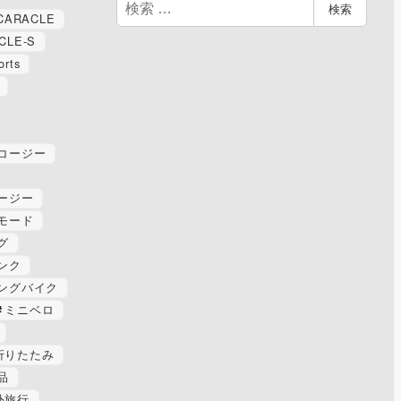
検
検索
CARACLE
索
CLE-S
orts
コージー
ージー
モード
グ
ンク
ングバイク
ミニベロ
折りたたみ
品
外旅行