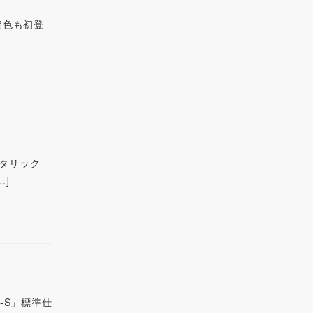
限定色も初登
メタリック
…]
-S」標準仕