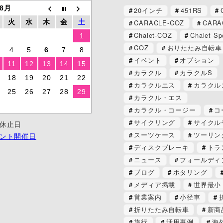
 8月
20インチ
451RS
CARACLE-COZ
CARA
火
水
木
金
土
Chalet-COZ
Chalet Sp
1
COZ
おりたたみ自転車
4
5
6
7
8
イベント
オプション
11
12
13
14
15
カラクル
カラクルS
18
19
20
21
22
カラクルエス
カラクル
25
26
27
28
29
カラクル・エス
カラクル・コージー
コ
サイクリング
サイクル
休止日
スーツケース
ツーリン
ント開催日
ディスクブレーキ
トラ
ニュース
フォールディ
ブログ
ポタリング
メディア掲載
世界最小
営業案内
小径車
折りたたみ自転車
新商
旅行
活用事例
海