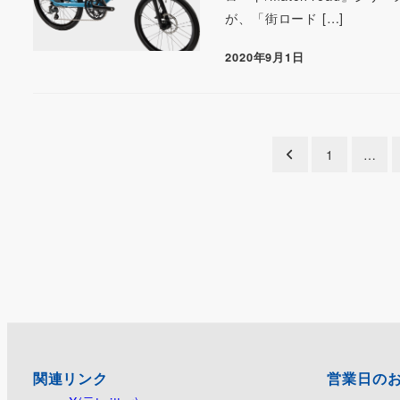
が、「街ロード […]
2020年9月1日
投
1
…
稿
の
ペ
ー
ジ
関連リンク
営業日の
送