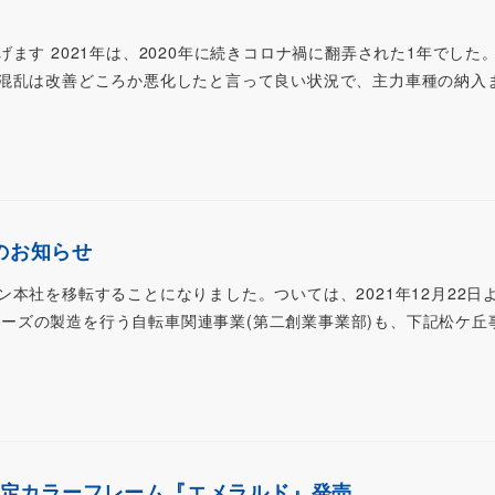
ます 2021年は、2020年に続きコロナ禍に翻弄された1年でした
混乱は改善どころか悪化したと言って良い状況で、主力車種の納入
転のお知らせ
本社を移転することになりました。ついては、2021年12月22日
portsシリーズの製造を行う自転車関連事業(第二創業事業部)も、下記松ケ
Z」限定カラーフレーム『エメラルド』発売