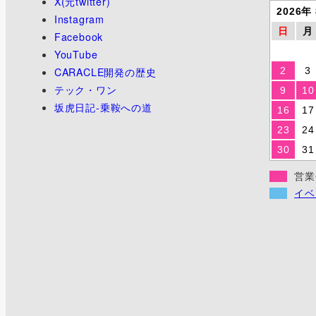
X(元twitter)
り
2026年
Instagram
日
月
Facebook
YouTube
CARACLE開発の歴史
2
3
テック・ワン
9
10
坂虎日記-乗鞍への道
16
17
23
24
30
31
営業
イベ