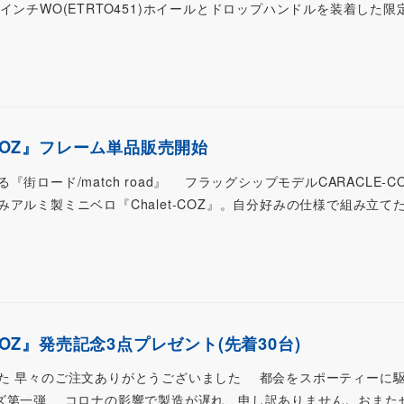
インチWO(ETRTO451)ホイールとドロップハンドルを装着した限
-COZ』フレーム単品販売開始
ロード/match road』 フラッグシップモデルCARACLE-C
アルミ製ミニベロ『Chalet-COZ』。自分好みの仕様で組み立て
-COZ』発売記念3点プレゼント(先着30台)
た 早々のご注文ありがとうございました 都会をスポーティーに
』シリーズ第一弾 コロナの影響で製造が遅れ、申し訳ありません。おま