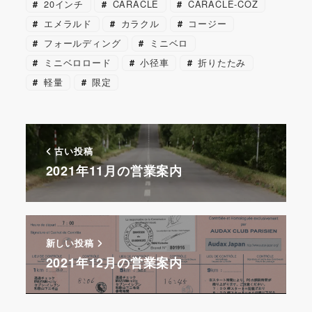
20インチ
CARACLE
CARACLE-COZ
b
st
a
s
a
エメラルド
カラクル
コージー
o
p
k
d
フォールディング
ミニベロ
o
er
y
s
ミニベロロード
小径車
折りたたみ
k
軽量
限定
古い投稿
2021年11月の営業案内
新しい投稿
2021年12月の営業案内