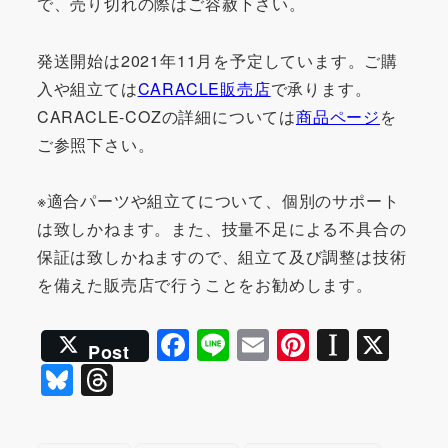
で、売り切れの際はご容赦下さい。
発送開始は2021年11月を予定しています。ご購
入や組立ては
CARACLE販売店
で承ります。
CARACLE-COZの詳細については
商品ページ
を
ご参照下さい。
※適合パーツや組立てについて、個別のサポート
は致しかねます。また、技量不足による不具合の
保証は致しかねますので、組立て及び調整は技術
を備えた販売店で行うことをお勧めします。
F
Li
E
Pi
In
X
Post
a
n
m
nt
st
Bl
T
c
e
ai
er
a
u
hr
e
l
e
p
e
e