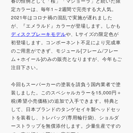
春の恒例として「桜」「マジョーラ」と続いた限
定カラーは、毎年1～2週間で完売する大人気。
2021年はコロナ禍の混乱で実施が遅れました
が、『エメラルド』カラーが登場します。しかも
ディスクブレーキモデル
や、Lサイズの限定色が
初登場します。コンポーネント不足により完成車
のご用意ができず、モジュール[フレーム/フレー
ム＋ホイール]のみの販売となりますが、今年もご
注目下さい。
今回もスーパーカーの塗装を請負う国内業者で塗
装しました。このスペシャルカラーを15,000円＋
税(希望小売価格)の追加で入手できます。特典と
して、日本ブランドのタンゲセイキ製ヘッドセッ
トを装着し、トレバッグ(専用輪行袋)、ショルダ
ーストラップを無償添付します。少量生産ですの