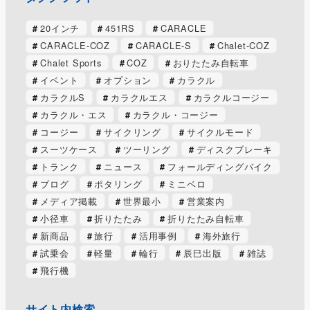
20インチ
451RS
CARACLE
CARACLE-COZ
CARACLE-S
Chalet-COZ
Chalet Sports
COZ
おりたたみ自転車
イベント
オプション
カラクル
カラクルS
カラクルエス
カラクルコージー
カラクル・エス
カラクル・コージー
コージー
サイクリング
サイクルモード
スーツケース
ツーリング
ディスクブレーキ
トランク
ニュース
フォールディングバイク
ブログ
ポタリング
ミニベロ
メディア掲載
世界最小
営業案内
小径車
折りたたみ
折りたたみ自転車
新商品
旅行
活用事例
海外旅行
試乗会
軽量
輪行
辰巳出版
雑誌
飛行機
サイト内検索