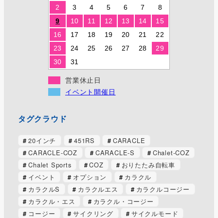
2
3
4
5
6
7
8
9
10
11
12
13
14
15
16
17
18
19
20
21
22
23
24
25
26
27
28
29
30
31
営業休止日
イベント開催日
タグクラウド
20インチ
451RS
CARACLE
CARACLE-COZ
CARACLE-S
Chalet-COZ
Chalet Sports
COZ
おりたたみ自転車
イベント
オプション
カラクル
カラクルS
カラクルエス
カラクルコージー
カラクル・エス
カラクル・コージー
コージー
サイクリング
サイクルモード