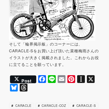
そして「輪界掲示板」のコーナーには、
CARACLE-Sをお買い上げ頂いた菜種梅雨さんの
イラストが大きく掲載されました。これからお役
に立てることを願っています。
F
Li
E
Pi
In
X
Post
a
n
m
nt
st
Bl
T
c
e
ai
er
a
u
hr
e
l
e
p
e
e
CARACLE
CARACLE-COZ
CARACLE-S