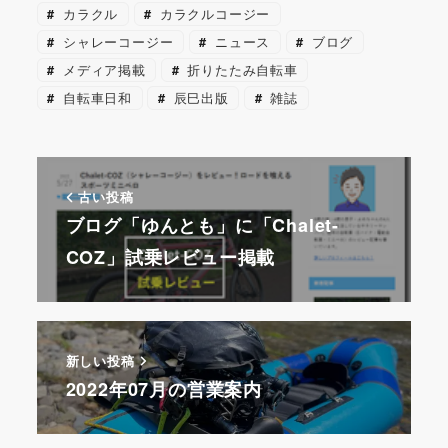
b
st
a
s
a
カラクル
カラクルコージー
o
p
k
d
シャレーコージー
ニュース
ブログ
o
er
y
s
メディア掲載
折りたたみ自転車
k
自転車日和
辰巳出版
雑誌
古い投稿
ブログ「ゆんとも」に「Chalet-
COZ」試乗レビュー掲載
新しい投稿
2022年07月の営業案内