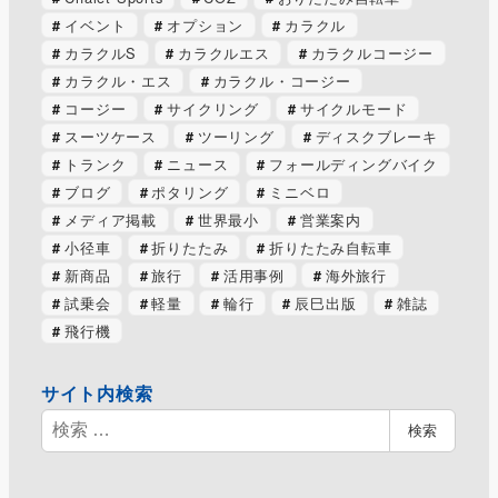
イベント
オプション
カラクル
カラクルS
カラクルエス
カラクルコージー
カラクル・エス
カラクル・コージー
コージー
サイクリング
サイクルモード
スーツケース
ツーリング
ディスクブレーキ
トランク
ニュース
フォールディングバイク
ブログ
ポタリング
ミニベロ
メディア掲載
世界最小
営業案内
小径車
折りたたみ
折りたたみ自転車
新商品
旅行
活用事例
海外旅行
試乗会
軽量
輪行
辰巳出版
雑誌
飛行機
サイト内検索
検
検索
索