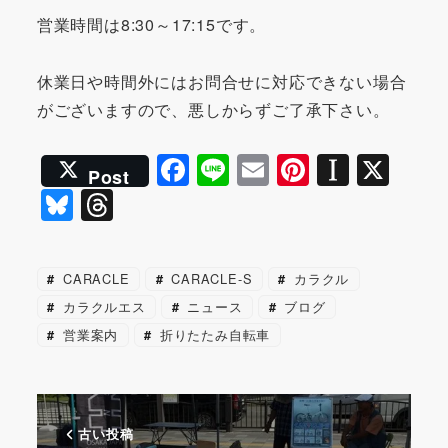
営業時間は8:30～17:15です。
休業日や時間外にはお問合せに対応できない場合
がございますので、悪しからずご了承下さい。
F
Li
E
Pi
In
X
Post
a
n
m
nt
st
Bl
T
c
e
ai
er
a
u
hr
e
l
e
p
e
e
CARACLE
CARACLE-S
カラクル
b
st
a
s
a
カラクルエス
ニュース
ブログ
o
p
k
d
営業案内
折りたたみ自転車
o
er
y
s
k
古い投稿