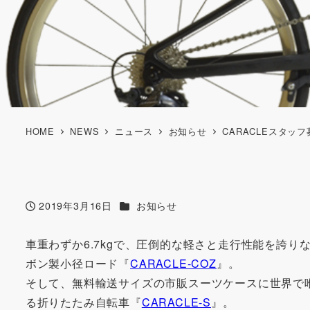
HOME
NEWS
ニュース
お知らせ
CARACLEスタッ
カテゴリー
2019年3月16日
お知らせ
投稿日
車重わずか6.7kgで、圧倒的な軽さと走行性能を誇
ボン製小径ロード『
CARACLE-COZ
』。
そして、無料輸送サイズの市販スーツケースに世界で
る折りたたみ自転車『
CARACLE-S
』。