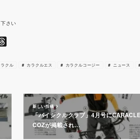
絡下さい
l
T
hr
e
ラクル
カラクルエス
カラクルコージー
ニュース
a
d
s
新しい投稿
「バイシクルクラブ」4月号にCARACLE
COZが掲載され…