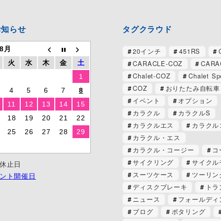
お知らせ
タグクラウド
 8月
20インチ
451RS
CARACLE-COZ
CARA
火
水
木
金
土
Chalet-COZ
Chalet Sp
1
COZ
おりたたみ自転車
4
5
6
7
8
イベント
オプション
11
12
13
14
15
カラクル
カラクルS
18
19
20
21
22
カラクルエス
カラクル
25
26
27
28
29
カラクル・エス
カラクル・コージー
コ
サイクリング
サイクル
休止日
スーツケース
ツーリン
ント開催日
ディスクブレーキ
トラ
ニュース
フォールディ
ブログ
ポタリング