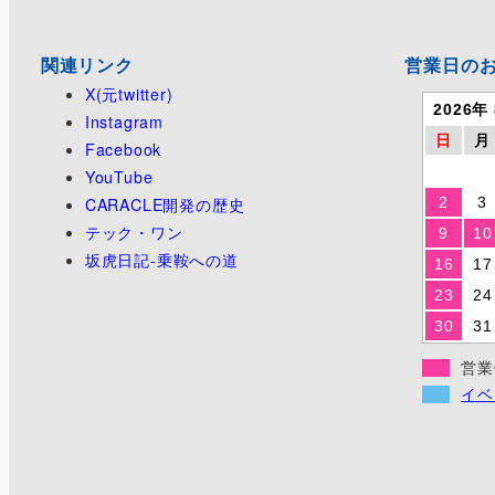
関連リンク
営業日の
X(元twitter)
2026年
Instagram
日
月
Facebook
YouTube
CARACLE開発の歴史
2
3
テック・ワン
9
10
坂虎日記-乗鞍への道
16
17
23
24
30
31
営業
イベ