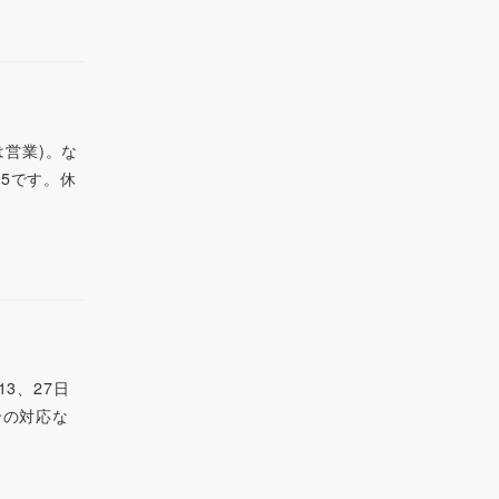
は営業)。な
15です。休
3、27日
せの対応な