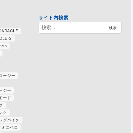
サイト内検索
検
検索
CARACLE
索
CLE-S
orts
コージー
ージー
モード
グ
ンク
ングバイク
ミニベロ