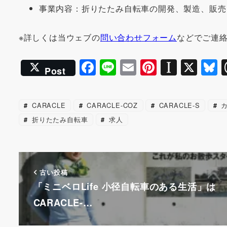
事業内容：折りたたみ自転車の開発、製造、販売
※詳しくは当ウェブの
問い合わせフォーム
などでご連
F
Li
E
Pi
In
X
B
Post
a
n
m
nt
st
u
c
e
ai
er
a
e
CARACLE
CARACLE-COZ
CARACLE-S
カ
e
l
e
p
s
折りたたみ自転車
求人
b
st
a
k
o
p
y
o
er
古い投稿
k
「ミニベロLife 小径自転車のある生活」は
CARACLE-…