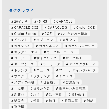
タグクラウド
20インチ
451RS
CARACLE
CARACLE-COZ
CARACLE-S
Chalet-COZ
Chalet Sports
COZ
おりたたみ自転車
イベント
オプション
カラクル
カラクルS
カラクルエス
カラクルコージー
カラクル・エス
カラクル・コージー
コージー
サイクリング
サイクルモード
スーツケース
ツーリング
ディスクブレーキ
トランク
ニュース
フォールディングバイク
ブログ
ポタリング
ミニベロ
メディア掲載
世界最小
営業案内
小径車
折りたたみ
折りたたみ自転車
新商品
旅行
活用事例
海外旅行
試乗会
軽量
輪行
辰巳出版
雑誌
飛行機