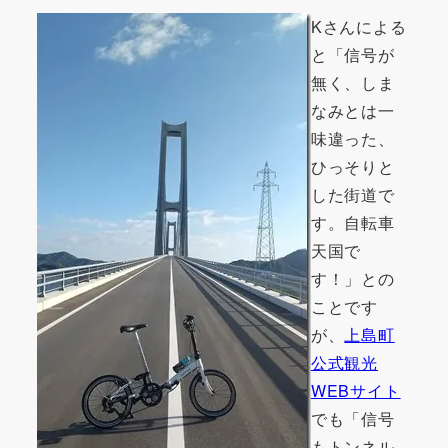
Kさんによる
と「信号が
無く、しま
なみとは一
味違った、
ひっそりと
した街道で
す。自転車
天国で
す！」との
ことです
が、
上島町
公式観光
WEBサイト
でも「信号
もトンネル