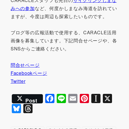
CARACLEスタッフも先日の
サイクリングしまな
みへの参加
など、何度かしまなみ海道を訪れてい
ますが、今度は周辺も探索したいものです。
ブログ等の広報活動で使用する、CARACLE活用
画像を募集しています。下記問合せページや、各
SNSからご連絡ください。
問合せページ
Facebookページ
Twitter
F
Li
E
Pi
In
X
Post
a
n
m
nt
st
Bl
T
c
e
ai
er
a
u
hr
e
l
e
p
e
e