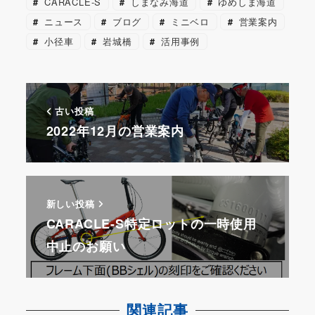
CARACLE-S
しまなみ海道
ゆめしま海道
b
st
a
s
a
ニュース
ブログ
ミニベロ
営業案内
o
p
k
d
小径車
岩城橋
活用事例
o
er
y
s
k
古い投稿
2022年12月の営業案内
新しい投稿
CARACLE-S特定ロットの一時使用
中止のお願い
関連記事