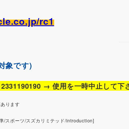
le.co.jp/rc1
対象です)
01～2331190190 → 使用を一時中止して
があります
1 [標準/スポーツ/スズカリミテッド/introduction]