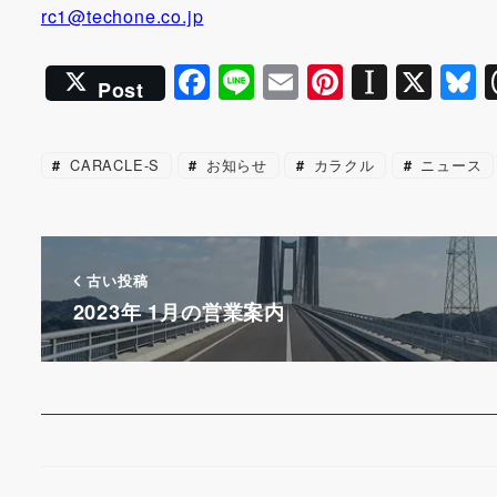
rc1@techone.co.jp
F
Li
E
Pi
In
X
B
Post
a
n
m
nt
st
u
c
e
ai
er
a
e
CARACLE-S
お知らせ
カラクル
ニュース
e
l
e
p
s
b
st
a
k
o
p
y
o
er
古い投稿
2023年 1月の営業案内
k