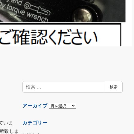
検
検索
索
ア
アーカイブ
ー
カ
カテゴリー
ていま
イ
断致しま