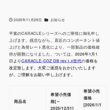
カテゴリー
2025年11月29日
お知らせ
投稿日
平素のCARACLEシリーズへのご厚情に御礼申し
上げます。残念ながら、直近のコンポーネント値
上げと為替レート悪化により、一部製品の価格維
持が困難になりました。ついては、
2026年1月1
日より
CARACLE-COZ DB rev.1.x世代
の
価格を
改定致します。大変ご迷惑をおかけいたします
が、ご理解をお願い申し上げます。
希望小売
希望小売価
価格
商品名
格[～
[2026/1/1
2025/12/31]