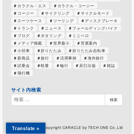
カラクル・エス
カラクル・コージー
コージー
サイクリング
サイクルモード
スーツケース
ツーリング
ディスクブレーキ
トランク
ニュース
フォールディングバイク
ブログ
ポタリング
ミニベロ
メディア掲載
世界最小
営業案内
小径車
折りたたみ
折りたたみ自転車
新商品
旅行
活用事例
海外旅行
試乗会
軽量
輪行
辰巳出版
雑誌
飛行機
サイト内検索
検
検索
索
Copyright CARACLE by TECH ONE Co.,Ltd
Translate »