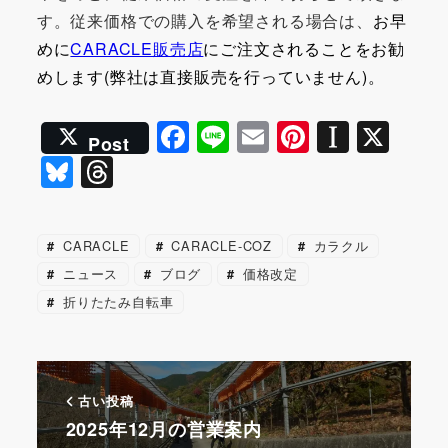
す。従来価格での購入を希望される場合は、
お早
めに
CARACLE販売店
にご注文されることをお勧
めします(弊社は直接販売を行っていません)。
F
Li
E
Pi
In
X
Post
a
n
m
nt
st
Bl
T
c
e
ai
er
a
u
hr
e
l
e
p
e
e
CARACLE
CARACLE-COZ
カラクル
b
st
a
s
a
ニュース
ブログ
価格改定
o
p
k
d
折りたたみ自転車
o
er
y
s
k
古い投稿
2025年12月の営業案内