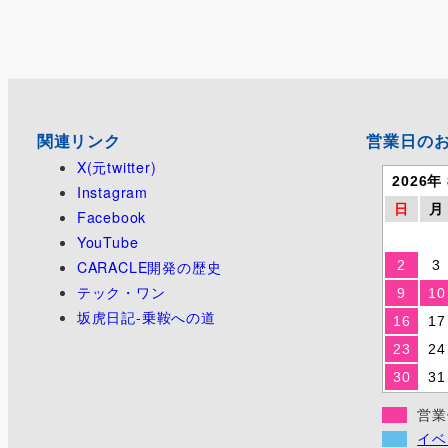
ペ
ー
ジ
関連リンク
営業日の
送
X(元twitter)
2026年
り
Instagram
日
月
Facebook
YouTube
CARACLE開発の歴史
2
3
テック・ワン
9
10
坂虎日記-乗鞍への道
16
17
23
24
30
31
営業
イベ