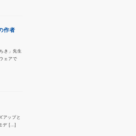
の作者
んちき」先生
用ウェアで
イズアップと
デ […]