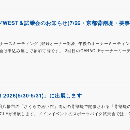
グWEST＆試乗会のお知らせ(7/26・京都背割堤・要
オーナーズミーティング [登録オーナー対象] 午後のオーナーミーティ
は申込み無しで参加可能です。 3回目のCARACLEオーナーミー
26(5/30-5/31)」に出展します
)に、京都府八幡市の「さくらであい館」周辺の背割堤で開催される『背割堤
RACLEが出展します。メインイベントのスポーツバイク試乗会では、CA