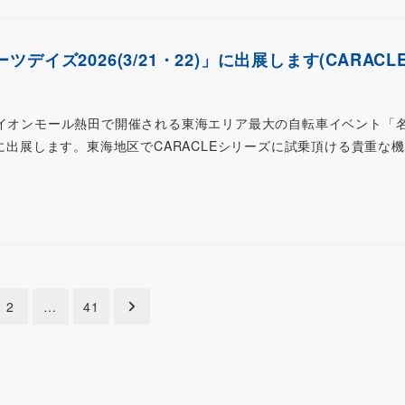
デイズ2026(3/21・22)」に出展します(CARACL
2(日)にイオンモール熱田で開催される東海エリア最大の自転車イベント「
」に出展します。東海地区でCARACLEシリーズに試乗頂ける貴重な
2
…
41