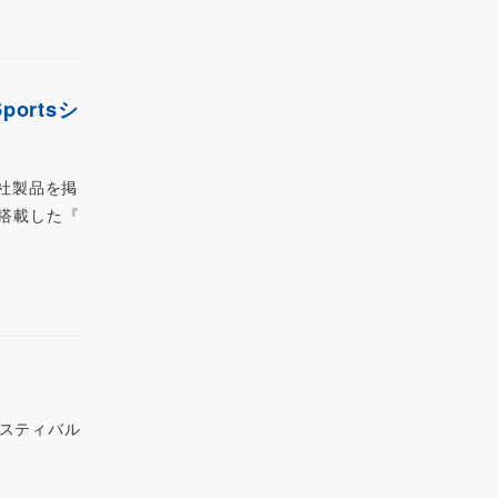
ortsシ
弊社製品を掲
搭載した『
フェスティバル