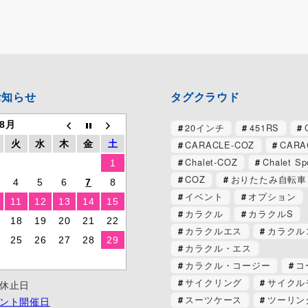
お知らせ
タグクラウド
 8月
20インチ
451RS
CARACLE-COZ
CARA
火
水
木
金
土
Chalet-COZ
Chalet Sp
1
COZ
おりたたみ自転車
4
5
6
7
8
イベント
オプション
11
12
13
14
15
カラクル
カラクルS
18
19
20
21
22
カラクルエス
カラクル
25
26
27
28
29
カラクル・エス
カラクル・コージー
コ
サイクリング
サイクル
休止日
スーツケース
ツーリン
ント開催日