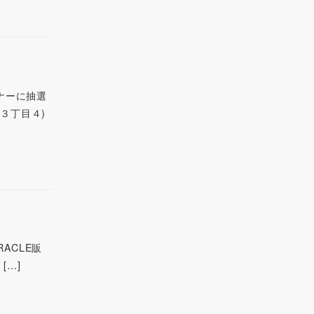
ーナーに抽選
３丁目４)
RACLE販
[…]