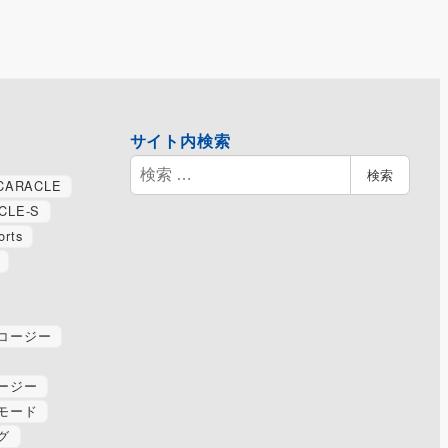
サイト内検索
検
検索
CARACLE
索
CLE-S
orts
コージー
ージー
モード
グ