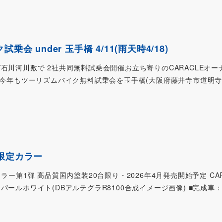
会 under 玉手橋 4/11(雨天時4/18)
手橋そば石川河川敷で 2社共同無料試乗会開催お立ち寄りのCARACLEオ
 今年もツーリズムバイク無料試乗会を玉手橋(大阪府藤井寺市道明寺
26限定カラー
 限定カラー第1弾 高品質国内塗装20台限り・2026年4月発売開始予定 CA
ールホワイト(DBアルテグラR8100合成イメージ画像) ■完成車： 